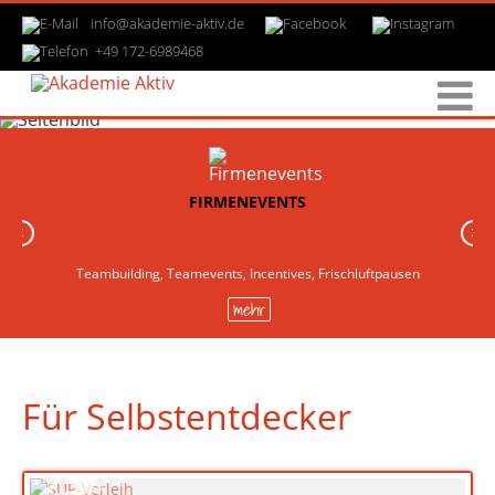
info@akademie-aktiv.de
+49 172-6989468
FIRMENEVENTS
‹
›
Teambuilding, Teamevents, Incentives, Frischluftpausen
mehr
Für Selbstentdecker