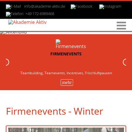
info@akademie-aktiv.de
+49 172-6989468
FIRMENEVENTS
‹
›
Teambuilding, Teamevents, Incentives, Frischluftpausen
mehr
Firmenevents - Winter